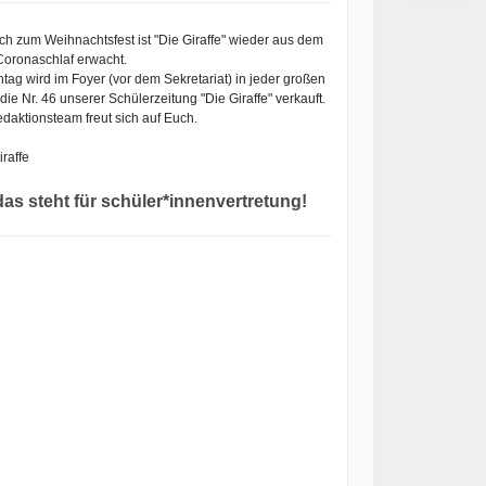
ich zum Weihnachtsfest ist "Die Giraffe" wieder aus dem
 Coronaschlaf erwacht.
tag wird im Foyer (vor dem Sekretariat) in jeder großen
ie Nr. 46 unserer Schülerzeitung "Die Giraffe" verkauft.
daktionsteam freut sich auf Euch.
raffe
as steht für schüler*innenvertretung!