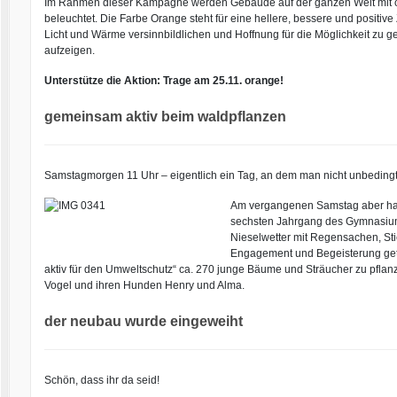
Im Rahmen dieser Kampagne werden Gebäude auf der ganzen Welt mit 
beleuchtet. Die Farbe Orange steht für eine hellere, bessere und positive Z
Licht und Wärme versinnbildlichen und Hoffnung für die Möglichkeit zu 
aufzeigen.
Unterstütze die Aktion: Trage am 25.11. orange!
gemeinsam aktiv beim waldpflanzen
Samstagmorgen 11 Uhr – eigentlich ein Tag, an dem man nicht unbedingt s
Am vergangenen Samstag aber haben
sechsten Jahrgang des Gymnasium
Nieselwetter mit Regensachen, Sti
Engagement und Begeisterung getr
aktiv für den Umweltschutz“ ca. 270 junge Bäume und Sträucher zu pflan
Vogel und ihren Hunden Henry und Alma.
der neubau wurde eingeweiht
Schön, dass ihr da seid!