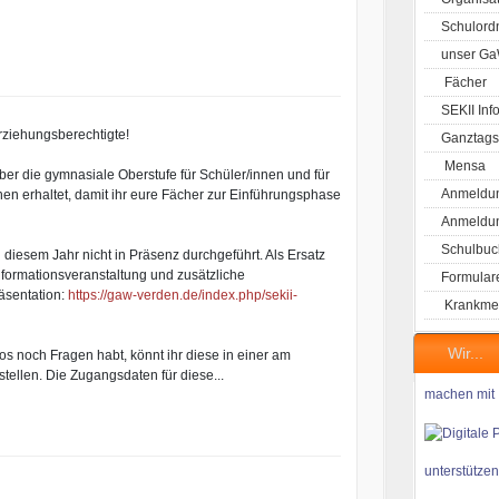
Schulord
unser G
Fächer
SEKII Inf
rziehungsberechtigte!
Ganztags
Mensa
ber die gymnasiale Oberstufe für Schüler/innen und für
Anmeldun
nen erhaltet, damit ihr eure Fächer zur Einführungsphase
Anmeldung
Schulbuc
diesem Jahr nicht in Präsenz durchgeführt. Als Ersatz
nformationsveranstaltung und zusätzliche
Formular
räsentation:
https://gaw-verden.de/index.php/sekii-
Krankme
Wir...
 noch Fragen habt, könnt ihr diese in einer am
ellen. Die Zugangsdaten für diese...
machen mit
unterstützen