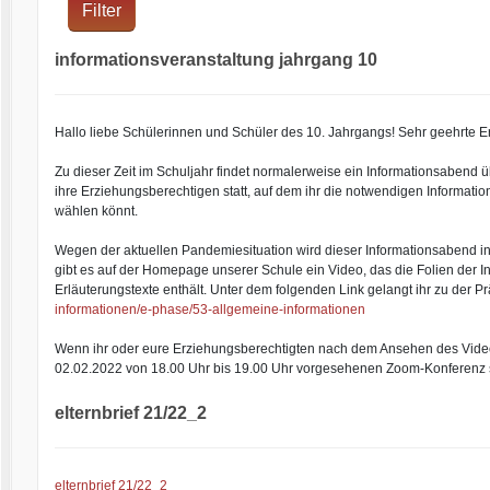
Filter
informationsveranstaltung jahrgang 10
Hallo liebe Schülerinnen und Schüler des 10. Jahrgangs! Sehr geehrte E
Zu dieser Zeit im Schuljahr findet normalerweise ein Informationsabend ü
ihre Erziehungsberechtigen statt, auf dem ihr die notwendigen Informatio
wählen könnt.
Wegen der aktuellen Pandemiesituation wird dieser Informationsabend in 
gibt es auf der Homepage unserer Schule ein Video, das die Folien der I
Erläuterungstexte enthält. Unter dem folgenden Link gelangt ihr zu der P
informationen/e-phase/53-allgemeine-informationen
Wenn ihr oder eure Erziehungsberechtigten nach dem Ansehen des Videos
02.02.2022 von 18.00 Uhr bis 19.00 Uhr vorgesehenen Zoom-Konferenz st
elternbrief 21/22_2
elternbrief 21/22_2