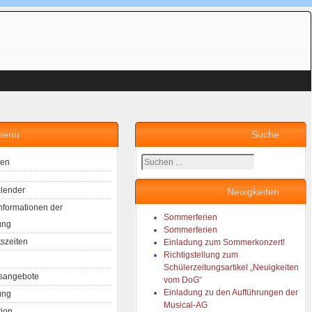
menü
Suche
Suchen
ten
...
lender
Neuigkeiten
Informationen der
Sommerferien
ung
Sommerferien
tszeiten
Einladung zum Sommerkonzert!
Richtigstellung zum
Schülerzeitungsartikel „Neuigkeiten
sangebote
vom DoG“
Einladung zu den Aufführungen der
ung
Musical-AG
tion