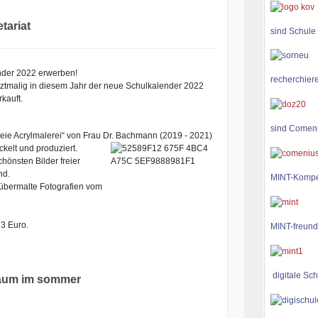
ariat
sind Schule
nder 2022 erwerben!
recherchiere
etztmalig in diesem Jahr der neue Schulkalender 2022
kauft.
sind Comen
eie Acrylmalerei“ von Frau Dr. Bachmann (2019 - 2021)
ckelt und produziert.
önsten Bilder freier
nd.
MINT-Kompe
ermalte Fotografien vom
 3 Euro.
MINT-freund
digitale Sch
läum im sommer