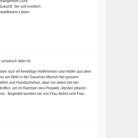
orangenem Licht
ukunft. Sie soll insofern
gewaltfreiem Leben
chulisch aktiv ist.
 sich elf freiwillige Helferinnen und Helfer aus dem
s am Wall in der Dauelser Marsch bei grauem
efeln und Handschuhen, aber vor allem mit viel
offen, um im Rahmen des Projekts „Verden pflanzt -
zen. Begleitet wurden sie von Frau Bahrs und Frau