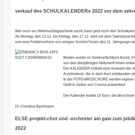
verkauf des SCHULKALENDERs 2022 vor dem sekret
Wer noch ein Weihnachtsgeschenk sucht, kann jetzt noch den Schulkale
Ab Montag, den 13.12. bis Freitag, den 17.12. wird vor dem Sekretariat l
und eine Fotobroschüre von einigen Schüler*innen des 11. Jahrgangs ver
Beides wurde im Seminarfachkurs Kunst „Fr
von den diesjährigen Abiturient*innen entwi
Der KALENDER enthält eine Auswahl der sch
Acrylmalerei, die in dem Kurs entstanden si
In der FOTO-BROSCHÜRE werden eigene üb
GaW in Zeiten von Corona präsentiert.
Der Kalender kostet 10 Euro, die Broschüre
Dr. Christina Bachmann
ELSE-projekt-chor und -orchester am gaw zum jubi
2022