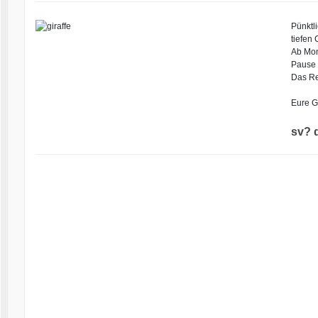
Pünktl
tiefen
Ab Mon
Pause d
Das Re
Eure Gi
sv? d