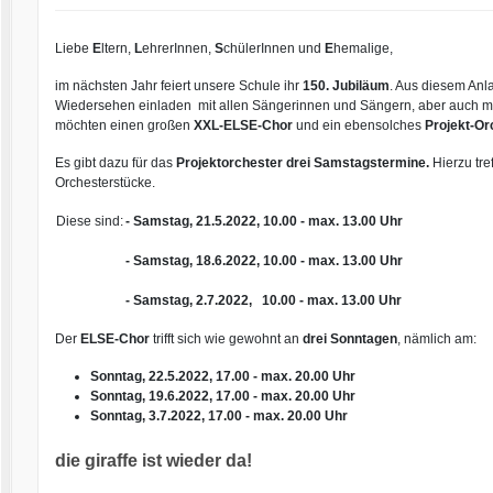
Liebe
E
ltern,
L
ehrerInnen,
S
chülerInnen und
E
hemalige,
im nächsten Jahr feiert unsere Schule ihr
150. Jubiläum
. Aus diesem Anl
Wiedersehen einladen mit allen Sängerinnen und Sängern, aber auch mit 
möchten einen großen
XXL-ELSE-Chor
und ein ebensolches
Projekt-Or
Es gibt dazu für das
Projektorchester drei Samstagstermine.
Hierzu tr
Orchesterstücke.
Diese sind:
- Samstag, 21.5.2022, 10.00 - max. 13.00 Uhr
- Samstag, 18.6.2022, 10.00 - max. 13.00 Uhr
- Samstag, 2.7.2022, 10.00 - max. 13.00 Uhr
Der
ELSE-Chor
trifft sich wie gewohnt an
drei Sonntagen
, nämlich am:
Sonntag, 22.5.2022, 17.00 - max. 20.00 Uhr
Sonntag, 19.6.2022, 17.00 - max. 20.00 Uhr
Sonntag, 3.7.2022, 17.00 - max. 20.00 Uhr
die giraffe ist wieder da!