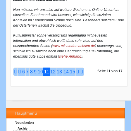
Nun müssen wir uns also auf weitere Wochen mit Online-Unterricht
einstellen. Zunehmend wird bewusst, wie wichtig die sozialen
Kontakte im Lebensraum Schule doch sind. Besonders seit dem Ende
der Osterferien wächst die Ungeduld.
Kultusminister Tonne versorgt uns regelmäßig mit neuesten
Information und obwohl ich weiß, dass sehr viele auf den
entsprechenden Seiten (
www.mk.niedersachsen.de
)
unterwegs sind,
schicke ich zusätzlich noch eine Handreichung aus Rotenburg, die
ebenfalls gute Tipps enthält (
siehe Anhang
).
Seite 11 von 17
6
7
8
9
10
11
12
13
14
15
Hauptmenü
Neuigkeiten
Archiv