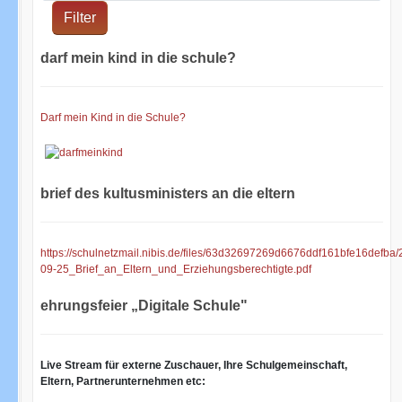
Filter
darf mein kind in die schule?
Darf mein Kind in die Schule?
brief des kultusministers an die eltern
https://schulnetzmail.nibis.de/files/63d32697269d6676ddf161bfe16defba/
09-25_Brief_an_Eltern_und_Erziehungsberechtigte.pdf
ehrungsfeier „Digitale Schule"
Live Stream für externe Zuschauer, Ihre Schulgemeinschaft,
Eltern, Partnerunternehmen etc: