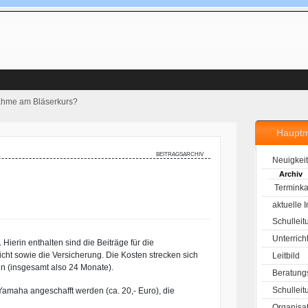
nahme am Bläserkurs?
Haupt
beitragsarchiv
Neuigkei
Archiv
Terminka
aktuelle 
Schulleit
Unterrich
Hierin enthalten sind die Beiträge für die
cht sowie die Versicherung. Die Kosten strecken sich
Leitbild
en (insgesamt also 24 Monate).
Beratung
Schulleit
maha angeschafft werden (ca. 20,- Euro), die
Organisa