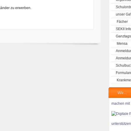
Schulord
ständer zu erwerben.
unser G
Fächer
SEKII Inf
Ganztags
Mensa
Anmeldun
Anmeldung
Schulbuc
Formular
Krankme
Wir...
machen mit
unterstützen