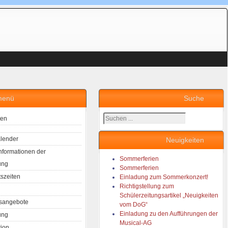
menü
Suche
Suchen
ten
...
lender
Neuigkeiten
Informationen der
Sommerferien
ung
Sommerferien
tszeiten
Einladung zum Sommerkonzert!
Richtigstellung zum
Schülerzeitungsartikel „Neuigkeiten
sangebote
vom DoG“
Einladung zu den Aufführungen der
ung
Musical-AG
tion