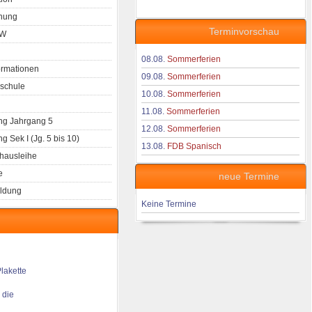
nung
Terminvorschau
aW
08.08.
Sommerferien
ormationen
09.08.
Sommerferien
schule
10.08.
Sommerferien
11.08.
Sommerferien
g Jahrgang 5
12.08.
Sommerferien
 Sek I (Jg. 5 bis 10)
13.08.
FDB Spanisch
hausleihe
e
neue Termine
ldung
Keine Termine
 die