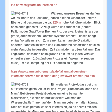
Ina.barwich@zarm.uni-bremen.de
Während unseres Besuches durften
wir ins Innere des Fallturms, jedoch blieben wir auf der unteren
Ebene und bestaunten die ca.
120 m
hohe Fallröhre mit dem Blick
nach oben gerichtet. Gezeigt wurde uns zudem ein „neuer“
Fallturm, der GraviTower Bremen Pro, der zwar kleiner ist als der
große, aber mit einem Fahrstuhlsystems arbeitet. Dieses bringt
einige Vorteile mit sich. Zum einen kann man die Gravitation
anderer Planeten imitieren und zum anderen schafft man deutlich
mehr Versuche in derselben Zeit als mit dem großen Fallturm. Das
liegt daran, dass man beim großen Fallturm für jeden Versuch
erneut in einem 1,5-stündigen Prozess ein Vakuum erzeugen
muss, um die Dämpfung der Luft nahezu zu negieren.
https://www.zarm.uni-bremen.de/de/fallturm/allgemeine-
informationen/wie-funktioniert-der-gravitower-bremen-pro.html
Ein weiteres Projekt, dass bei uns
auf Interesse gestoßen ist, ist das Projekt „Humans on Moon and
Mars“. Bei diesem Projekt geht es um eine bemannte
Marsmission, die sich darauf fokussiert, wie man die
Wissenschaftler*innen auf dem Mars am Leben erhalten könnte.
Dies hat mich persönlich sehr interessiert, da es derzeit mit den
neuen Artemis-Missionen greifbarer erscheint als je zuvor. Zudem