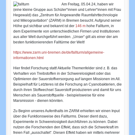
Am Freitag, 05.04.24, haben wir
(eine kleine Gruppe aus Schüler*innen und Lehrer*innen mit Frau
Hegewald) das „Zentrum für Angewandte Raumfahrttechnologie
und Mikrogravitation“ (ZARM) in Bremen besucht. Aufgrund seiner
Höhe gut sichtbar und bekannt ist der
146 m
hohe Fallturm, in
dem Experimente von unterschiedlichen Firmen und Institutionen
aus aller Welt durchgeführt werden. „Unser“ gilt als einer der am
besten funktionierenden Falltürme der Welt!
https://www.zarm.uni-bremen.de/de/fallturm/allgemeine-
informationen.html
Hier findet Forschung statt! Aktuelle Themenfelder sind z. B. das
Verhalten von Treibstoffen in der Schwerelosigkeit oder das
Optimieren der Sauerstoffversorgung auf langen Missionen im All.
Beispielhaft für Letzteres ist die Forschung an Cyanobakterien, die
durch ihren Stoffwechsel Sauerstoff produzieren und damit für uns
Menschen als Sauerstoffquelle - beispielsweise für eine
Marsmission - dienen könnten.
Zu Beginn unseres Aufenthalts im ZARM erhielten wir einen Input
über die Funktionsweise des Fallturms. Dieser dient dazu,
Experimente in Schwerelosigkeit durchführen zu können. Dabei
nutzen die Forschenden den Effekt, dass sich die Schwerkraft im
freien Fall „ausschaltet“. Diesen Effekt haben wir mittels mehrerer