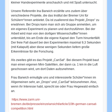
kleiner Handexperimente anschaulich und mit Spaß untersucht.
Unsere Referentin Ina Barwich erzählte uns zudem über
verschiedene Projekte, die das Institut der Bremer Uni für
Schülern*innen anbietet. Da ist zuallererst das Projekt „Drops“ zu
erwähnen. Bei Drops kann man sich als Gruppe anmelden, um
ein eigenes Experiment zu planen und durchzuführen. Bei der
Arbeit wird man von den dortigen Wissenschaftler*innen
unterstützt, bis am Ende die eigene Kapsel den Turm hinunterfällt.
Der freie Fall dauert bei den Experimenten maximal 9,3 Sekunden
(mit Katapult) aber diese wenigen Sekunden liefern große
Erkenntnisse für die Forschung.
Als zweites gibt es das Projekt „CanSat“. Bei diesem Projekt baut
man einen eigenen Mini-Satelliten, der dann ca. 1 km in die Luft
geschossen wird, um dort Daten aufzunehmen.
Frau Barwich ermutigte uns und interessierte Schüler*innen im
Allgemeinen sehr, an „Drops“ und „CanSat“ teilzunehmen. Also,
wenn ihr Interesse habt, sprecht sie oder Frau Hegewald einfach
an.
https://www.zarm.uni-
bremen.de/de/presse/einzelansicht/article/10th-german-cansat-
competition.html