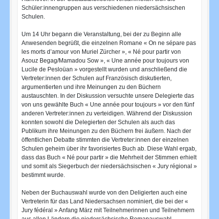
Schüler:innengruppen aus verschiedenen niedersächsischen
Schulen.
Um 14 Uhr begann die Veranstaltung, bei der zu Beginn alle
Anwesenden begrüßt, die einzelnen Romane « On ne sépare pas
les morts d’amour von Muriel Zürcher », « Né pour partir von
Asouz Begag/Mamadou Sow », « Une année pour toujours von
Lucile de Pesloüan » vorgestellt wurden und anschließend die
Vertreter:innen der Schulen auf Französisch diskutierten,
argumentierten und ihre Meinungen zu den Büchern
austauschten. In der Diskussion versuchte unsere Delegierte das
von uns gewählte Buch « Une année pour toujours » vor den fünf
anderen Vertreter:innen zu verteidigen. Während der Diskussion
konnten sowohl die Delegierten der Schulen als auch das
Publikum ihre Meinungen zu den Büchern frei äußern. Nach der
öffentlichen Debatte stimmten die Vertreter:innen der einzelnen
Schulen geheim über ihr favorisiertes Buch ab. Diese Wahl ergab,
dass das Buch « Né pour partir » die Mehrheit der Stimmen erhielt
und somit als Siegerbuch der niedersächsischen « Jury régional »
bestimmt wurde.
Neben der Buchauswahl wurde von den Deligierten auch eine
Vertreterin für das Land Niedersachsen nominiert, die bei der «
Jury fédéral » Anfang März mit Teilnehmerinnen und Teilnehmern