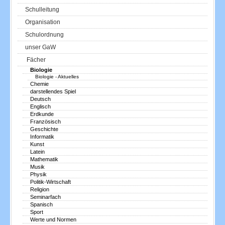
Schulleitung
Organisation
Schulordnung
unser GaW
Fächer
Biologie
Biologie - Aktuelles
Chemie
darstellendes Spiel
Deutsch
Englisch
Erdkunde
Französisch
Geschichte
Informatik
Kunst
Latein
Mathematik
Musik
Physik
Politik-Wirtschaft
Religion
Seminarfach
Spanisch
Sport
Werte und Normen