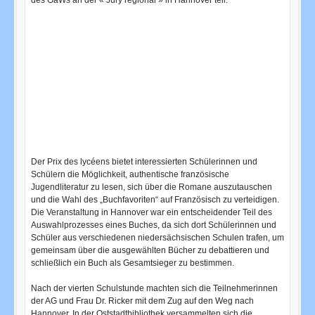
des GaWs an der « Jury régional » in Hannover teil.
Der Prix des lycéens bietet interessierten Schülerinnen und
Schülern die Möglichkeit, authentische französische
Jugendliteratur zu lesen, sich über die Romane auszutauschen
und die Wahl des „Buchfavoriten“ auf Französisch zu verteidigen.
Die Veranstaltung in Hannover war ein entscheidender Teil des
Auswahlprozesses eines Buches, da sich dort Schülerinnen und
Schüler aus verschiedenen niedersächsischen Schulen trafen, um
gemeinsam über die ausgewählten Bücher zu debattieren und
schließlich ein Buch als Gesamtsieger zu bestimmen.
Nach der vierten Schulstunde machten sich die Teilnehmerinnen
der AG und Frau Dr. Ricker mit dem Zug auf den Weg nach
Hannover. In der Oststadtbibliothek versammelten sich die