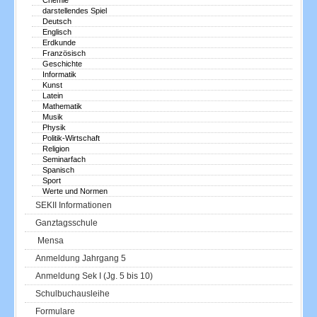
Chemie
darstellendes Spiel
Deutsch
Englisch
Erdkunde
Französisch
Geschichte
Informatik
Kunst
Latein
Mathematik
Musik
Physik
Politik-Wirtschaft
Religion
Seminarfach
Spanisch
Sport
Werte und Normen
SEKII Informationen
Ganztagsschule
Mensa
Anmeldung Jahrgang 5
Anmeldung Sek I (Jg. 5 bis 10)
Schulbuchausleihe
Formulare