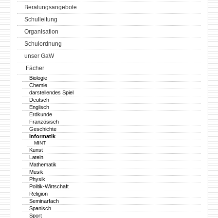
Beratungsangebote
Schulleitung
Organisation
Schulordnung
unser GaW
Fächer
Biologie
Chemie
darstellendes Spiel
Deutsch
Englisch
Erdkunde
Französisch
Geschichte
Informatik
MINT
Kunst
Latein
Mathematik
Musik
Physik
Politik-Wirtschaft
Religion
Seminarfach
Spanisch
Sport