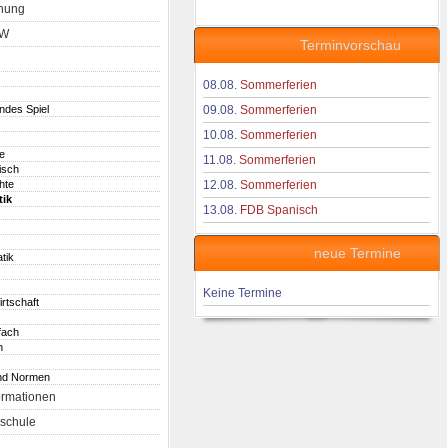
nung
aW
Terminvorschau
08.08.
Sommerferien
endes Spiel
09.08.
Sommerferien
10.08.
Sommerferien
e
11.08.
Sommerferien
isch
hte
12.08.
Sommerferien
tik
13.08.
FDB Spanisch
neue Termine
tik
Keine Termine
irtschaft
fach
h
nd Normen
ormationen
schule