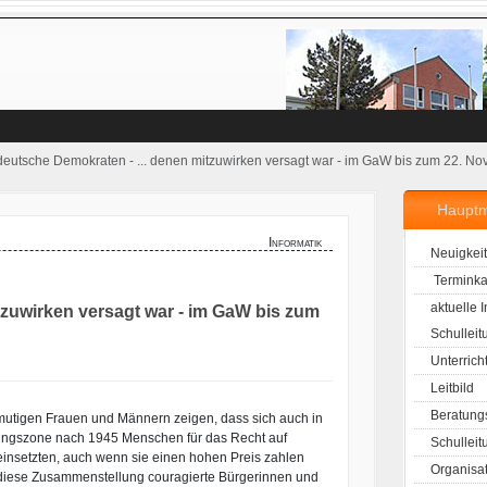
tdeutsche Demokraten - ... denen mitzuwirken versagt war - im GaW bis zum 22. N
Haupt
Informatik
Neuigkei
Terminka
aktuelle 
tzuwirken versagt war - im GaW bis zum
Schulleit
Unterrich
Leitbild
Beratung
mutigen Frauen und Männern zeigen, dass sich auch in
ungszone nach 1945 Menschen für das Recht auf
Schulleit
einsetzten, auch wenn sie einen hohen Preis zahlen
Organisa
 diese Zusammenstellung couragierte Bürgerinnen und