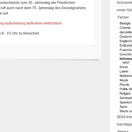
Deutschlands zum 35. Jahrestag der Friedlichen
Schulord
 ruft auch nach dem 75. Jahrestag des Grundgesetzes
unser G
e auf.
Fächer
ng-
aufarbeitung.de/frueher-
widerstand
Biologie
Chemie
darstell
on 8 - 15 Uhr zu besuchen.
Deutsch
Englisch
Erdkund
Französ
Geschic
Informa
MINT
Kunst
Latein
Mathema
Musik
Physik
Politik-W
Religion
Seminar
Spanisc
Sport
Werte u
SEKII Inf
Ganztags
Mensa