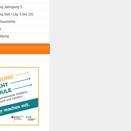
g Jahrgang 5
 Sek I (Jg. 5 bis 10)
hausleihe
e
ldung