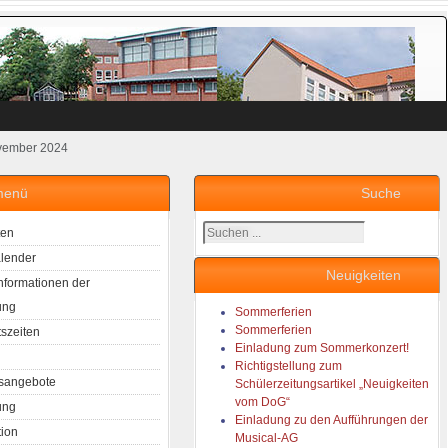
ovember 2024
menü
Suche
Suchen
ten
...
lender
Neuigkeiten
Informationen der
ung
Sommerferien
Sommerferien
tszeiten
Einladung zum Sommerkonzert!
Richtigstellung zum
sangebote
Schülerzeitungsartikel „Neuigkeiten
vom DoG“
ung
Einladung zu den Aufführungen der
tion
Musical-AG