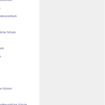
tenzzentrum
liche Schule
ule
de-School
ortfreundliche Schule