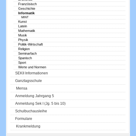
Französisch
Geschichte
Informatik
MINT
Kunst
Latein
Mathematik
Musik
Physik
Politik-Wirtschaft
Religion
Seminarfach
Spanisch
Sport
Werte und Normen
SEKII Informationen
Ganztagsschule
Mensa
Anmeldung Jahrgang 5
Anmeldung Sek I (Jg. 5 bis 10)
Schulbuchausleihe
Formulare
Krankmeldung