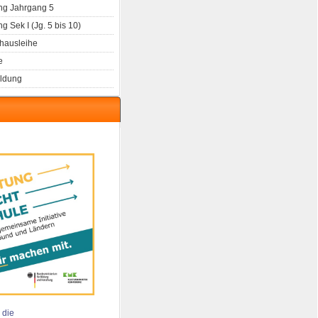
g Jahrgang 5
 Sek I (Jg. 5 bis 10)
hausleihe
e
ldung
 die