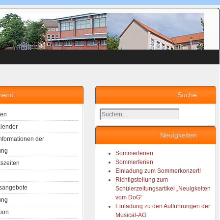
menü
Suche
Suchen
ten
...
lender
Neuigkeiten
Informationen der
ung
Sommerferien
Sommerferien
tszeiten
Einladung zum Sommerkonzert!
Richtigstellung zum
sangebote
Schülerzeitungsartikel „Neuigkeiten
vom DoG“
ung
Einladung zu den Aufführungen der
tion
Musical-AG