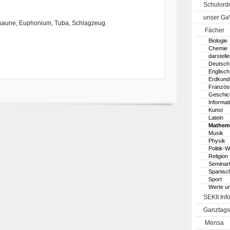
Schulord
unser G
Posaune, Euphonium, Tuba, Schlagzeug.
Fächer
Biologie
Chemie
darstell
Deutsch
Englisch
Erdkund
Französ
Geschic
Informat
Kunst
Latein
Mathem
Musik
Physik
Politik-W
Religion
Seminar
Spanisc
Sport
Werte u
SEKII Inf
Ganztags
Mensa