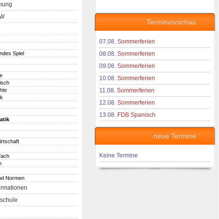
nung
aW
Terminvorschau
07.08.
Sommerferien
endes Spiel
08.08.
Sommerferien
09.08.
Sommerferien
e
10.08.
Sommerferien
isch
hte
11.08.
Sommerferien
ik
12.08.
Sommerferien
13.08.
FDB Spanisch
atik
neue Termine
irtschaft
Keine Termine
fach
h
nd Normen
ormationen
schule