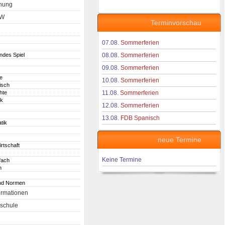
nung
aW
Terminvorschau
07.08.
Sommerferien
endes Spiel
08.08.
Sommerferien
09.08.
Sommerferien
e
10.08.
Sommerferien
isch
hte
11.08.
Sommerferien
ik
12.08.
Sommerferien
13.08.
FDB Spanisch
tik
neue Termine
irtschaft
Keine Termine
fach
h
nd Normen
ormationen
schule