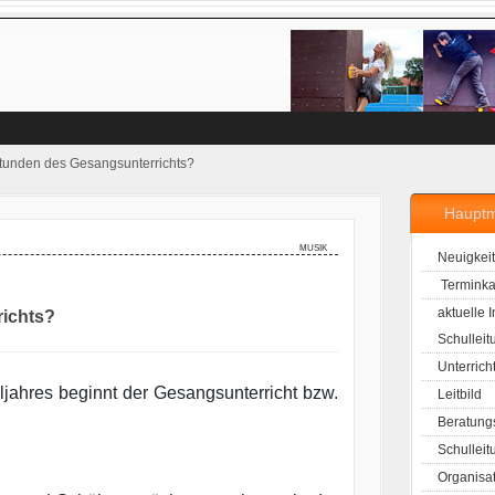
Stunden des Gesangsunterrichts?
Haupt
musik
Neuigkei
Terminka
aktuelle 
richts?
Schulleit
Unterrich
ahres beginnt der Gesangsunterricht bzw.
Leitbild
Beratung
Schulleit
Organisa