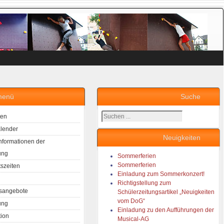
menü
Suche
Suchen
ten
...
lender
Neuigkeiten
Informationen der
ung
Sommerferien
Sommerferien
tszeiten
Einladung zum Sommerkonzert!
Richtigstellung zum
sangebote
Schülerzeitungsartikel „Neuigkeiten
vom DoG“
ung
Einladung zu den Aufführungen der
tion
Musical-AG