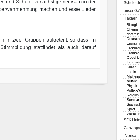
nen und Schüler zunächst gemeinsam in der
Schulord
perwahrnehmung machen und erste Lieder
unser G
Fächer
Biologie
Chemie
darstell
Deutsch
n in zwei Gruppen aufgeteilt, so dass im
Englisch
Stimmbildung stattfindet als auch darauf
Erdkund
Französ
Geschic
Informat
Kunst
Latein
Mathema
Musik
Physik
Politik-W
Religion
Seminar
Spanisc
Sport
Werte u
SEKII Inf
Ganztags
Mensa