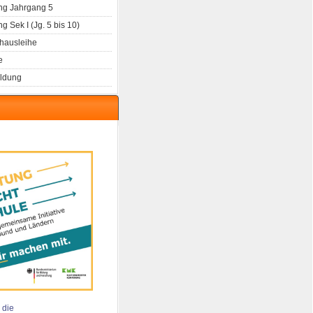
g Jahrgang 5
 Sek I (Jg. 5 bis 10)
hausleihe
e
ldung
 die