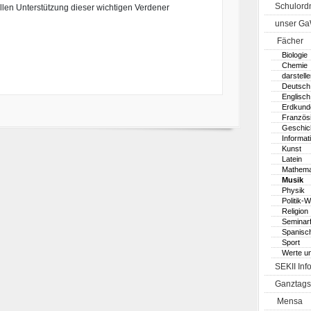
Schulord
llen Unterstützung dieser wichtigen Verdener
unser G
Fächer
Biologie
Chemie
darstell
Deutsch
Englisch
Erdkund
Französ
Geschic
Informat
Kunst
Latein
Mathema
Musik
Physik
Politik-W
Religion
Seminar
Spanisc
Sport
Werte u
SEKII Inf
Ganztags
Mensa