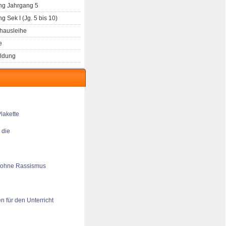
g Jahrgang 5
 Sek I (Jg. 5 bis 10)
hausleihe
e
ldung
 die
 ohne Rassismus
n für den Unterricht