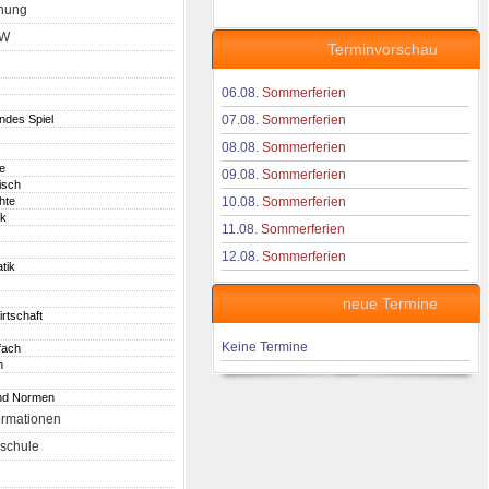
nung
aW
Terminvorschau
06.08.
Sommerferien
endes Spiel
07.08.
Sommerferien
08.08.
Sommerferien
e
09.08.
Sommerferien
isch
hte
10.08.
Sommerferien
ik
11.08.
Sommerferien
12.08.
Sommerferien
tik
neue Termine
irtschaft
Keine Termine
fach
h
nd Normen
ormationen
schule