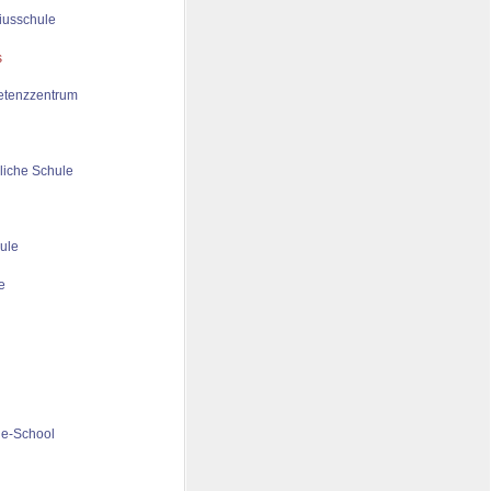
iusschule
tenzzentrum
liche Schule
ule
de-School