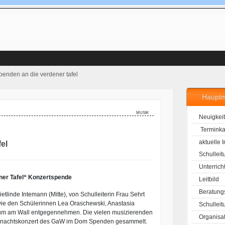
enden an die verdener tafel
Haupt
musik
Neuigkei
Terminka
aktuelle 
el
Schulleit
Unterrich
ner Tafel“ Konzertspende
Leitbild
Beratung
etlinde Intemann (Mitte), von Schulleiterin Frau Sehrt
owie den Schülerinnen Lea Oraschewski, Anastasia
Schulleit
ium am Wall entgegennehmen. Die vielen musizierenden
Organisa
Weihnachtskonzert des GaW im Dom Spenden gesammelt.