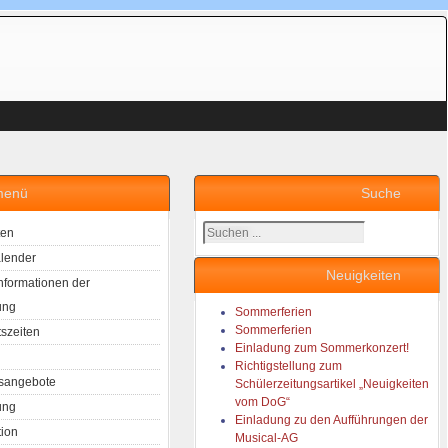
menü
Suche
Suchen
ten
...
lender
Neuigkeiten
Informationen der
ung
Sommerferien
Sommerferien
tszeiten
Einladung zum Sommerkonzert!
Richtigstellung zum
sangebote
Schülerzeitungsartikel „Neuigkeiten
vom DoG“
ung
Einladung zu den Aufführungen der
tion
Musical-AG