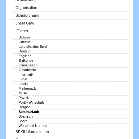
Schulleitung
Organisation
Schulordnung
unser GaW
Fächer
Biologie
Chemie
darstellendes Spiel
Deutsch
Englisch
Erdkunde
Französisch
Geschichte
Informatik
Kunst
Latein
Mathematik
Musik
Physik
Politik-Wirtschaft
Religion
Seminarfach
Spanisch
Sport
Werte und Normen
SEKII Informationen