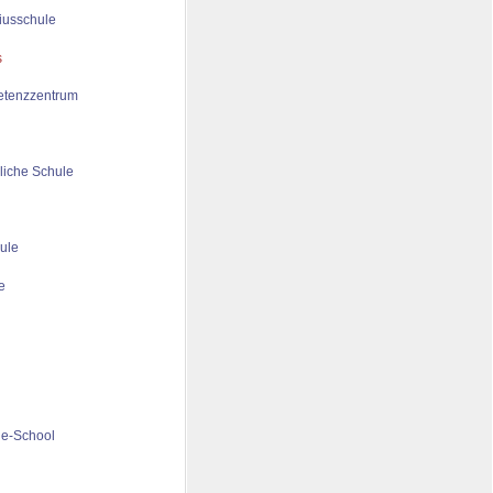
iusschule
tenzzentrum
liche Schule
ule
de-School