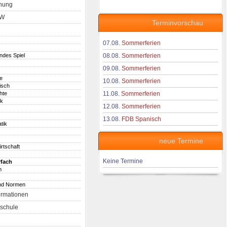
nung
aW
Terminvorschau
07.08.
Sommerferien
endes Spiel
08.08.
Sommerferien
09.08.
Sommerferien
e
10.08.
Sommerferien
isch
hte
11.08.
Sommerferien
ik
12.08.
Sommerferien
13.08.
FDB Spanisch
tik
neue Termine
irtschaft
Keine Termine
fach
h
nd Normen
ormationen
schule