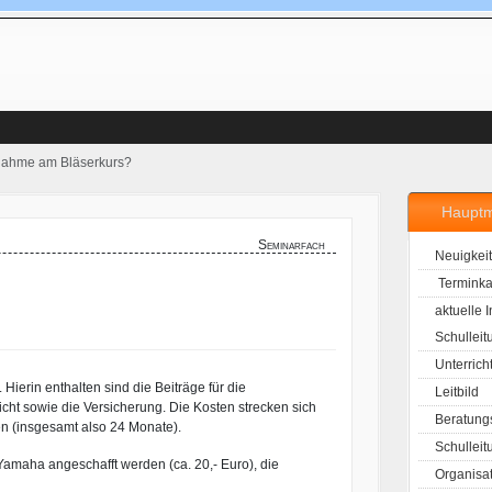
lnahme am Bläserkurs?
Haupt
Seminarfach
Neuigkei
Terminka
aktuelle 
Schulleit
Unterrich
Hierin enthalten sind die Beiträge für die
Leitbild
cht sowie die Versicherung. Die Kosten strecken sich
Beratung
en (insgesamt also 24 Monate).
Schulleit
maha angeschafft werden (ca. 20,- Euro), die
Organisa