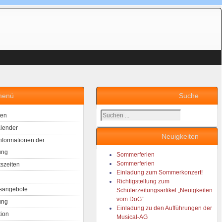
menü
Suche
Suchen
ten
...
lender
Neuigkeiten
Informationen der
ung
Sommerferien
Sommerferien
tszeiten
Einladung zum Sommerkonzert!
Richtigstellung zum
sangebote
Schülerzeitungsartikel „Neuigkeiten
vom DoG“
ung
Einladung zu den Aufführungen der
tion
Musical-AG