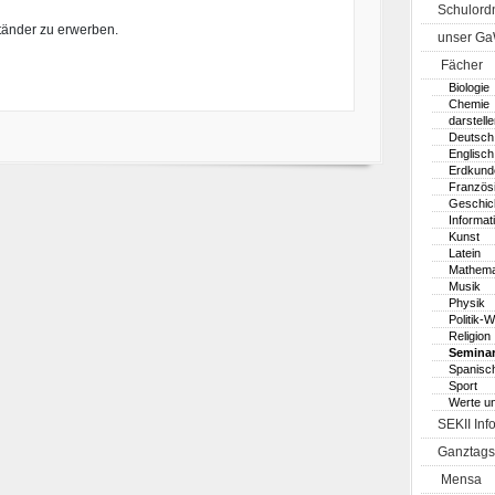
Schulord
ständer zu erwerben.
unser G
Fächer
Biologie
Chemie
darstell
Deutsch
Englisch
Erdkund
Französ
Geschic
Informat
Kunst
Latein
Mathema
Musik
Physik
Politik-W
Religion
Seminar
Spanisc
Sport
Werte u
SEKII Inf
Ganztags
Mensa