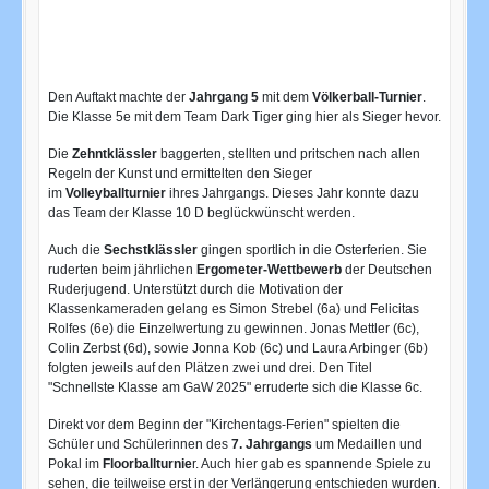
Den Auftakt machte der
Jahrgang 5
mit dem
Völkerball-Turnier
.
Die Klasse 5e mit dem Team Dark Tiger ging hier als Sieger hevor.
Die
Zehntklässler
baggerten, stellten und pritschen nach allen
Regeln der Kunst und ermittelten den Sieger
im
Volleyballturnier
ihres Jahrgangs. Dieses Jahr konnte dazu
das Team der Klasse 10 D beglückwünscht werden.
Auch die
Sechstklässler
gingen sportlich in die Osterferien. Sie
ruderten beim jährlichen
Ergometer-Wettbewerb
der Deutschen
Ruderjugend. Unterstützt durch die Motivation der
Klassenkameraden gelang es Simon Strebel (6a) und Felicitas
Rolfes (6e) die Einzelwertung zu gewinnen. Jonas Mettler (6c),
Colin Zerbst (6d), sowie Jonna Kob (6c) und Laura Arbinger (6b)
folgten jeweils auf den Plätzen zwei und drei. Den Titel
"Schnellste Klasse am GaW 2025" erruderte sich die Klasse 6c.
Direkt vor dem Beginn der "Kirchentags-Ferien" spielten die
Schüler und Schülerinnen des
7. Jahrgangs
um Medaillen und
Pokal im
Floorballturnie
r. Auch hier gab es spannende Spiele zu
sehen, die teilweise erst in der Verlängerung entschieden wurden.