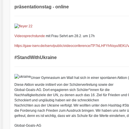
präsentationstag - online
Videosprechstunde
mit Frau Sehrt am 28.2. um 17h
https://gaw-iserv.de/iserv/
public/videoconference/
TP7kLHFYhNsyu9EKU
#StandWithUkraine
Unser Gymnasium am Wall hat sich in einer spontanen Aktion (G
Diese Aktion wurde initiiert von der Schülervertretung sowie der
Global-Goals-AG. Dort engagieren sich Schüler*innen für die
Nachhaltigkeitsziele der UN, zu denen auch das 16. Ziel für Frieden und G
Schockiert und ungläubig haben wir die schrecklichen
Nachrichten aus der Ukraine verfolgt. Wir wollten unter dem Hashtag #St
die Forderung nach Frieden zum Ausdruck bringen. Wir haben uns sehr 
gefreut, denn es ist wichtig, dass wir als Schule für die Werte einstehen, di
Global-Goals-AG