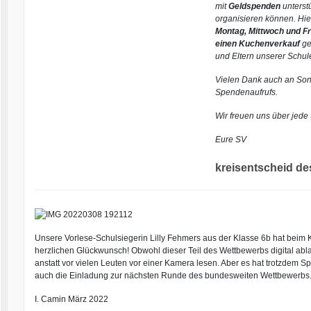
mit
Geldspenden
unterst
organisieren können. Hie
Montag, Mittwoch und Fr
einen Kuchenverkauf
ge
und Eltern unserer Schul
Vielen Dank auch an Sona
Spendenaufrufs.
Wir freuen uns über jede
Eure SV
kreisentscheid d
Unsere Vorlese-Schulsiegerin Lilly Fehmers aus der Klasse 6b hat beim
herzlichen Glückwunsch! Obwohl dieser Teil des Wettbewerbs digital ablauf
anstatt vor vielen Leuten vor einer Kamera lesen. Aber es hat trotzdem 
auch die Einladung zur nächsten Runde des bundesweiten Wettbewerbs. D
I. Camin März 2022