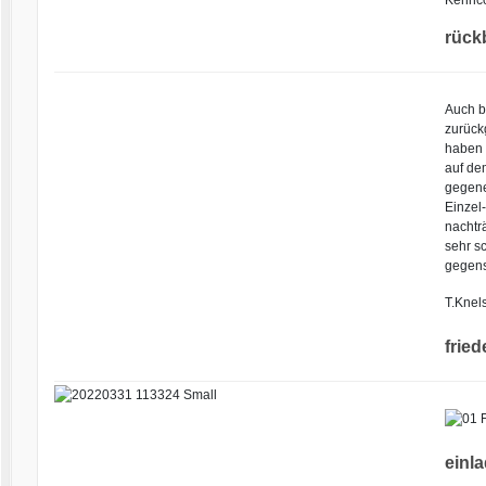
rück
Auch b
zurückg
haben 
auf de
gegene
Einzel-
nachträ
sehr sc
gegens
T.Knels
fried
einl