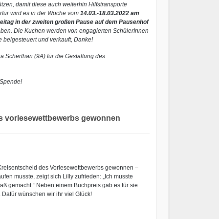
ützen, damit diese auch weiterhin Hilfstransporte
rfür wird es in der Woche vom
14.03.-18.03.2022 am
eitag in der zweiten großen Pause auf dem Pausenhof
ben. Die Kuchen werden von engagierten SchülerInnen
e beigesteuert und verkauft, Danke!
 Scherthan (9A) für die Gestaltung des
 Spende!
es vorlesewettbewerbs gewonnen
 Kreisentscheid des Vorlesewettbewerbs gewonnen –
en musste, zeigt sich Lilly zufrieden: „Ich musste
Spaß gemacht.“ Neben einem Buchpreis gab es für sie
afür wünschen wir ihr viel Glück!