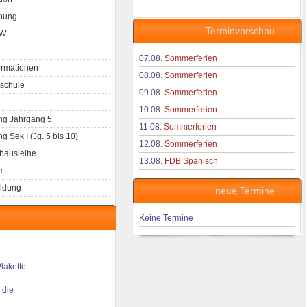
nung
Terminvorschau
aW
07.08.
Sommerferien
ormationen
08.08.
Sommerferien
schule
09.08.
Sommerferien
10.08.
Sommerferien
g Jahrgang 5
11.08.
Sommerferien
 Sek I (Jg. 5 bis 10)
12.08.
Sommerferien
hausleihe
13.08.
FDB Spanisch
e
ldung
neue Termine
Keine Termine
 die