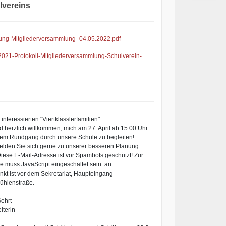
lvereins
ung-Mitgliederversammlung_04.05.2022.pdf
2021-Protokoll-Mitgliederversammlung-Schulverein-
 interessierten "Viertklässlerfamilien":
nd herzlich willkommen, mich am 27. April ab 15.00 Uhr
nem Rundgang durch unsere Schule zu begleiten!
melden Sie sich gerne zu unserer besseren Planung
iese E-Mail-Adresse ist vor Spambots geschützt! Zur
e muss JavaScript eingeschaltet sein.
an.
nkt ist vor dem Sekretariat, Haupteingang
hlenstraße.
Sehrt
iterin