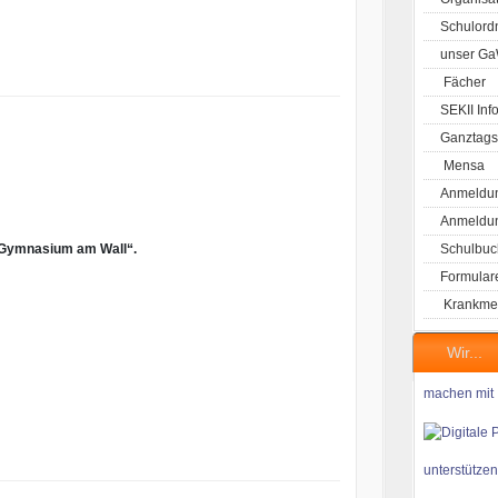
Schulord
unser G
Fächer
SEKII Inf
Ganztags
Mensa
Anmeldun
Anmeldung
 „Gymnasium am Wall“.
Schulbuc
Formular
Krankme
Wir...
machen mit
unterstützen