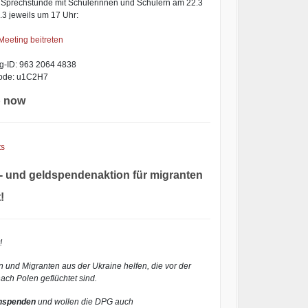
 Sprechstunde mit Schülerinnen und Schülern am 22.3
.3 jeweils um 17 Uhr:
eeting beitreten
g-ID: 963 2064 4838
ode: u1C2H7
 now
- und geldspendenaktion für migranten
!
!
 und Migranten aus der Ukraine helfen, die vor der
nach Polen geflüchtet sind.
hspenden
und wollen die DPG auch