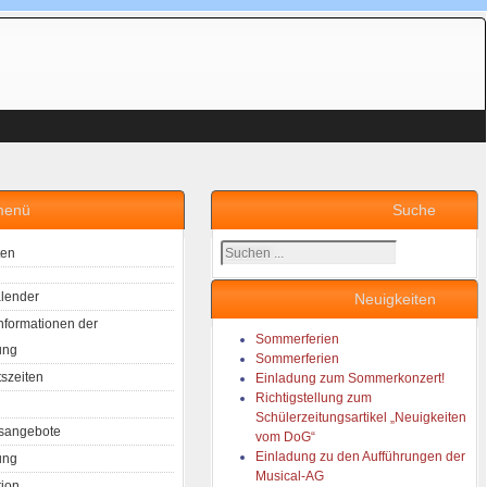
menü
Suche
Suchen
ten
...
lender
Neuigkeiten
Informationen der
Sommerferien
ung
Sommerferien
tszeiten
Einladung zum Sommerkonzert!
Richtigstellung zum
Schülerzeitungsartikel „Neuigkeiten
sangebote
vom DoG“
Einladung zu den Aufführungen der
ung
Musical-AG
tion