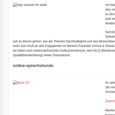
Am letz
also e
zu den
sind w
Nieder
Seit E
Teilne
soll es darum gehen, wie die Themen Nachhaltigkeit und das Bewusst
mehr (ein Gruß an alle Engagierten im Bereich Fairtrade School & Globa
wir dabei vom niedersächsischen Kultusministerium, dem NLQ (Niedersäch
Qualitätsentwicklung) sowie Greenpeace.
online-sprechstunde
An alle
Sie si
Schüle
Zoom-M
Meetin
Kennc