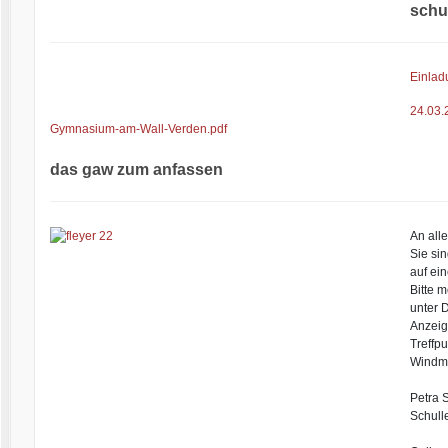
schu
Einlad
24.03.
Gymnasium-am-Wall-Verden.pdf
das gaw zum anfassen
An alle
Sie si
auf ei
Bitte 
unter
D
Anzeig
Treffpu
Windmü
Petra 
Schulle