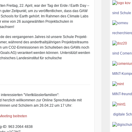
ten Freitag, 22. April, war der Tag der Erde / Earth Day –
in guter Zeitpunkt, um zu veröffentlichen, dass das GAW
sind Schule
 Schools for Earth gehört. Im Rahmen des Climate Labs
ir eine von 26 ausgewählten Projektschulen in
sachsen!
recherchiere
nde des vergangenen Jahres ist unsere Schule Projekt-
hmer, während des anderthalbjährigen Projektzeitraums
sein um CO2-Emmissionen im Schulleben des GAWs noch
l Goals AG) verankert werden können. Unterstützt werden
sind Comen
sisches Landesinstitut für schulische
MINT-Kompe
MINT-freund
 interessierten "Viertklässlerfamilien":
nd herzlich willkommen zur Online Sprechstunde mit
rinnen und Schülern am 26.04.22 um 17 Uhr:
digitale Sch
eeting beitreten
g-ID: 963 2064 4838
ode: u1C2H7