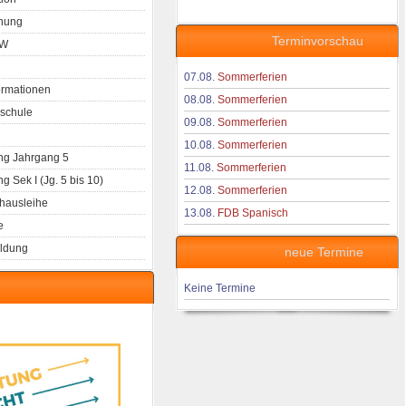
nung
Terminvorschau
aW
07.08.
Sommerferien
ormationen
08.08.
Sommerferien
schule
09.08.
Sommerferien
10.08.
Sommerferien
g Jahrgang 5
11.08.
Sommerferien
 Sek I (Jg. 5 bis 10)
12.08.
Sommerferien
hausleihe
13.08.
FDB Spanisch
e
ldung
neue Termine
Keine Termine