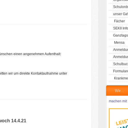
Schulord
unser G
Fächer
SEKII Inf
Ganztags
Mensa
Anmeldun
wünschen einen angenehmen Aufenthalt:
Anmeldung
Schulbuc
Formular
tten wir um direkte Kontaktaufnahme unter
Krankme
Wir...
machen mit
woch 14.4.21