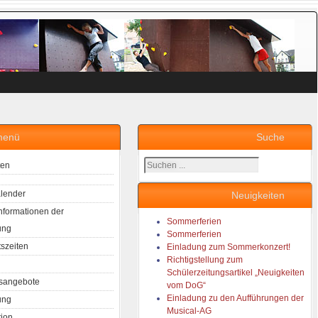
menü
Suche
Suchen
ten
...
lender
Neuigkeiten
Informationen der
Sommerferien
ung
Sommerferien
tszeiten
Einladung zum Sommerkonzert!
Richtigstellung zum
Schülerzeitungsartikel „Neuigkeiten
sangebote
vom DoG“
Einladung zu den Aufführungen der
ung
Musical-AG
tion