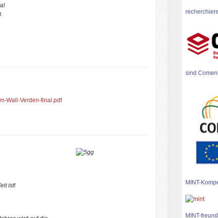
a!
recherchiere
.
sind Comen
-Wall-Verden-final.pdf
MINT-Kompe
it ist
!
MINT-freund