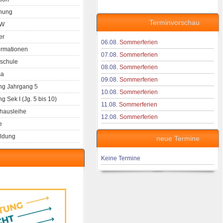
nung
Terminvorschau
aW
er
06.08.
Sommerferien
ormationen
07.08.
Sommerferien
schule
08.08.
Sommerferien
a
09.08.
Sommerferien
g Jahrgang 5
10.08.
Sommerferien
 Sek I (Jg. 5 bis 10)
11.08.
Sommerferien
hausleihe
12.08.
Sommerferien
e
ldung
neue Termine
Keine Termine