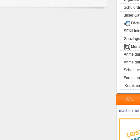
Schulord
unser G
Fäch
SEKII Inf
Ganztags
Mens
Anmeldun
Anmeldung
Schulbuc
Formular
Krankme
Wir...
machen mit