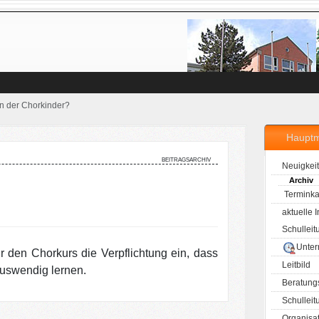
en der Chorkinder?
Haupt
beitragsarchiv
Neuigkei
Archiv
Terminka
aktuelle 
Schulleit
Unter
 den Chorkurs die Verpflichtung ein, dass
Leitbild
auswendig lernen.
Beratung
Schulleit
Organisa