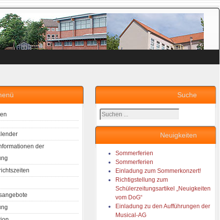
menü
Suche
Suchen
ten
...
lender
Neuigkeiten
Informationen der
Sommerferien
ung
Sommerferien
richtszeiten
Einladung zum Sommerkonzert!
Richtigstellung zum
Schülerzeitungsartikel „Neuigkeiten
sangebote
vom DoG“
Einladung zu den Aufführungen der
ung
Musical-AG
tion