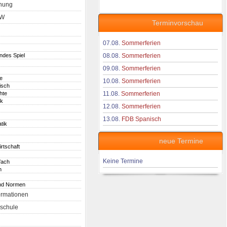
nung
aW
Terminvorschau
07.08.
Sommerferien
endes Spiel
08.08.
Sommerferien
09.08.
Sommerferien
e
10.08.
Sommerferien
isch
hte
11.08.
Sommerferien
ik
12.08.
Sommerferien
13.08.
FDB Spanisch
tik
neue Termine
irtschaft
Keine Termine
fach
h
nd Normen
ormationen
schule