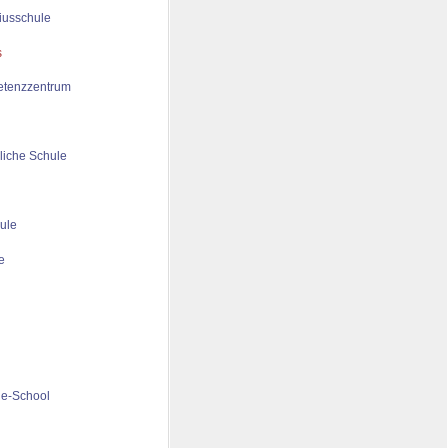
iusschule
tenzzentrum
liche Schule
ule
de-School