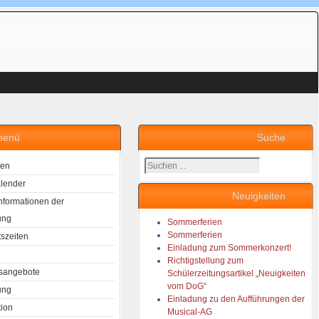
menü
Suche
Suchen
ten
...
lender
Neuigkeiten
Informationen der
ung
Sommerferien
Sommerferien
tszeiten
Einladung zum Sommerkonzert!
Richtigstellung zum
sangebote
Schülerzeitungsartikel „Neuigkeiten
vom DoG“
ung
Einladung zu den Aufführungen der
tion
Musical-AG