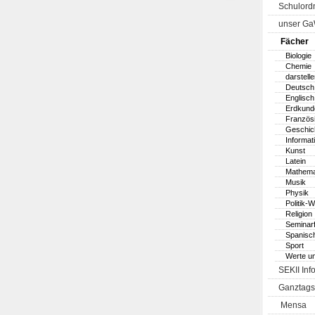
Schulord
unser G
Fächer
Biologie
Chemie
darstell
Deutsch
Englisch
Erdkund
Französ
Geschic
Informat
Kunst
Latein
Mathema
Musik
Physik
Politik-W
Religion
Seminar
Spanisc
Sport
Werte u
SEKII Inf
Ganztags
Mensa