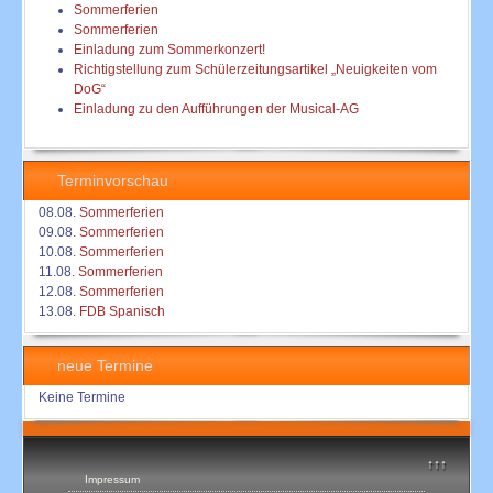
Sommerferien
Sommerferien
Einladung zum Sommerkonzert!
Richtigstellung zum Schülerzeitungsartikel „Neuigkeiten vom
DoG“
Einladung zu den Aufführungen der Musical-AG
Terminvorschau
08.08.
Sommerferien
09.08.
Sommerferien
10.08.
Sommerferien
11.08.
Sommerferien
12.08.
Sommerferien
13.08.
FDB Spanisch
neue Termine
Keine Termine
↑↑↑
Impressum