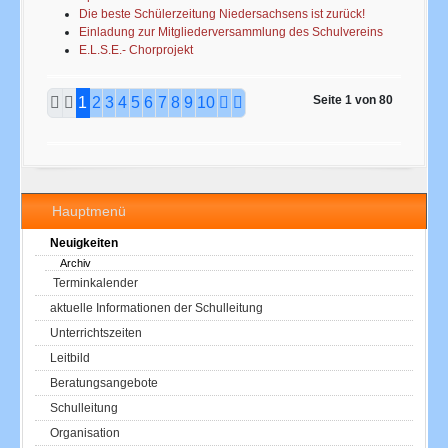
Die beste Schülerzeitung Niedersachsens ist zurück!
Einladung zur Mitgliederversammlung des Schulvereins
E.L.S.E.- Chorprojekt
Seite 1 von 80
1
2
3
4
5
6
7
8
9
10
Hauptmenü
Neuigkeiten
Archiv
Terminkalender
aktuelle Informationen der Schulleitung
Unterrichtszeiten
Leitbild
Beratungsangebote
Schulleitung
Organisation