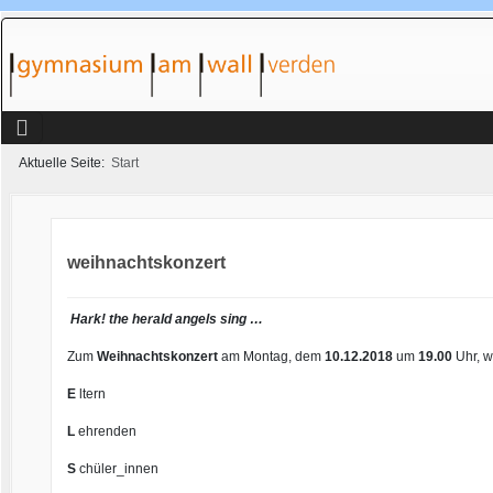
Aktuelle Seite:
Start
weihnachtskonzert
Hark! the herald angels sing …
Zum
Weihnachtskonzert
am Montag, dem
10.12.2018
um
19.00
Uhr, w
E
ltern
L
ehrenden
S
chüler_innen