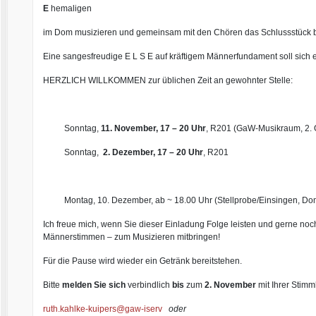
E
hemaligen
im Dom musizieren und gemeinsam mit den Chören das Schlussstück b
Eine sangesfreudige E L S E auf kräftigem Männerfundament soll sich e
HERZLICH WILLKOMMEN zur üblichen Zeit an gewohnter Stelle:
Sonntag,
11. November, 17 – 20 Uhr
, R201 (GaW-Musikraum, 2.
Sonntag,
2. Dezember, 17 – 20 Uhr
, R201
Montag, 10. Dezember, ab ~ 18.00 Uhr (Stellprobe/Einsingen, Do
Ich freue mich, wenn Sie dieser Einladung Folge leisten und gerne no
Männerstimmen – zum Musizieren mitbringen!
Für die Pause wird wieder ein Getränk bereitstehen.
Bitte
melden Sie sich
verbindlich
bis
zum
2. November
mit Ihrer Stim
ruth.kahlke-kuipers@gaw-iserv
ode