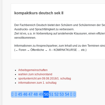
kompaktkurs deutsch sek II
Der Fachbereich Deutsch bietet den Schülern und Schülerinnen der Sek I
Ausdrucks- und Sprachfähigkeit zu verbessern.
Ziel ist es, u.a. in Vorbereitung auf anstehende Klausuren, einen effiz
vervollkommnen.
Informationen zu Ansprechpartner, zum Inhalt und zu den Terminen sind 
(→ Foren → Öffentliche → A – KOMPAKTKURSE … etc.)
Arbeitsgemeinschaften
wahlen zum schulvorstand
sportunterricht am 09.08.2018/1. schultag
informationen zum 1. schultag
45
46
47
48
49
50
51
52
53
54