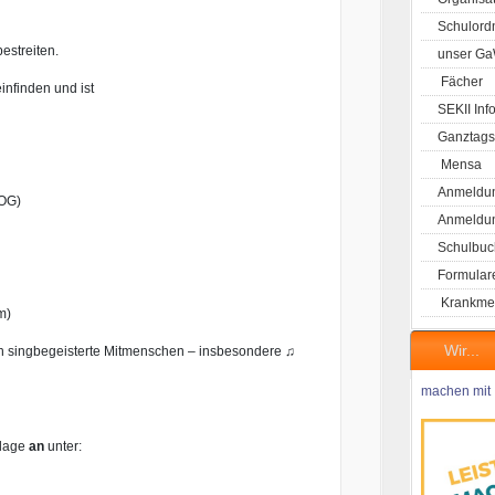
Schulord
estreiten.
unser G
Fächer
infinden und ist
SEKII Inf
Ganztags
Mensa
Anmeldun
 OG)
Anmeldung
Schulbuc
Formular
Krankme
m)
Wir...
ch singbegeisterte Mitmenschen – insbesondere ♫
machen mit
mlage
an
unter:
r