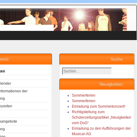
menü
Suche
Suchen
ten
...
lender
Neuigkeiten
Informationen der
Sommerferien
ung
Sommerferien
tszeiten
Einladung zum Sommerkonzert!
Richtigstellung zum
Schülerzeitungsartikel „Neuigkeiten
sangebote
vom DoG“
Einladung zu den Aufführungen der
ung
Musical-AG
tion