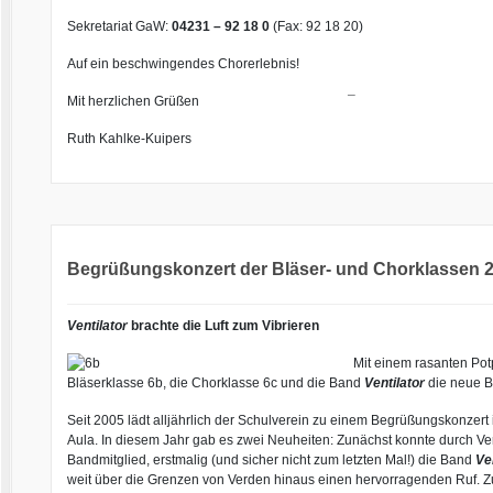
Sekretariat GaW:
04231 – 92 18 0
(Fax: 92 18 20)
Auf ein beschwingendes Chorerlebnis!
Mit herzlichen Grüßen
¯
Ruth Kahlke-Kuipers
Begrüßungskonzert der Bläser- und Chorklassen 
Ventilator
brachte die Luft zum Vibrieren
Mit einem rasanten Po
Bläserklasse 6b, die Chorklasse 6c und die Band
Ventilator
die neue B
Seit 2005 lädt alljährlich der Schulverein zu einem Begrüßungskonzert 
Aula. In diesem Jahr gab es zwei Neuheiten: Zunächst konnte durch V
Bandmitglied, erstmalig (und sicher nicht zum letzten Mal!) die Band
Ve
weit über die Grenzen von Verden hinaus einen hervorragenden Ruf.