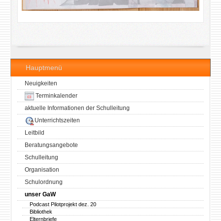
Hauptmenü
Neuigkeiten
Terminkalender
aktuelle Informationen der Schulleitung
Unterrichtszeiten
Leitbild
Beratungsangebote
Schulleitung
Organisation
Schulordnung
unser GaW
Podcast Pilotprojekt dez. 20
Bibliothek
Elternbriefe