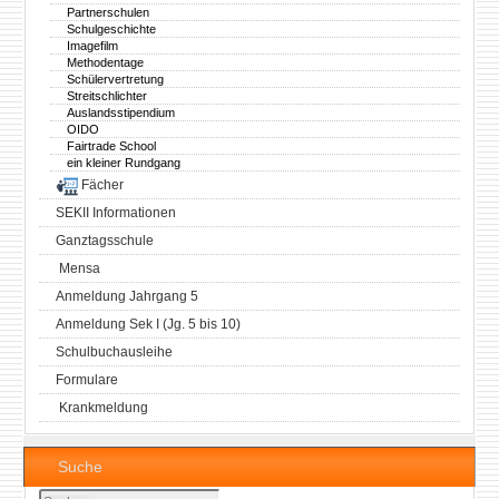
Partnerschulen
Schulgeschichte
Imagefilm
Methodentage
Schülervertretung
Streitschlichter
Auslandsstipendium
OIDO
Fairtrade School
ein kleiner Rundgang
Fächer
SEKII Informationen
Ganztagsschule
Mensa
Anmeldung Jahrgang 5
Anmeldung Sek I (Jg. 5 bis 10)
Schulbuchausleihe
Formulare
Krankmeldung
Suche