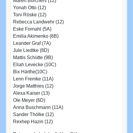
Maren Borchers (12)
Yonah Otto (12)
Toni Röske (12)
Rebecca Landwehr (12)
Eske Fornahl (5A)
Emilia Akimenko (6B)
Leander Graf (7A)
Jule Liedtke (8D)
Mattis Schütte (9B)
Eliah Levecke (10C)
Bix Härthe(10C)
Lenn Fremke (11A)
Jorge Matthies (12)
Alexa Kaiser (13)
Ole Meyer (6D)
Anna Buschmann (11A)
Sander Thölke (12)
Rexhep Haziri (12)