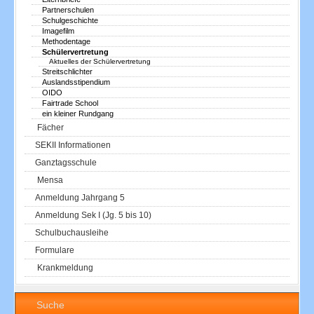
Partnerschulen
Schulgeschichte
Imagefilm
Methodentage
Schülervertretung
Aktuelles der Schülervertretung
Streitschlichter
Auslandsstipendium
OIDO
Fairtrade School
ein kleiner Rundgang
Fächer
SEKII Informationen
Ganztagsschule
Mensa
Anmeldung Jahrgang 5
Anmeldung Sek I (Jg. 5 bis 10)
Schulbuchausleihe
Formulare
Krankmeldung
Suche