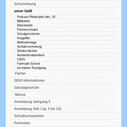
Schulordnung
unser GaW
Podcast Pilotprojekt dez. 20
Bibliothek
Elternbriefe
Partnerschulen
Schulgeschichte
Imagefilm
Methodentage
Schülervertretung
Streitschlichter
Auslandsstipendium
OIDO
Fairtrade School
ein kleiner Rundgang
Fächer
SEKII Informationen
Ganztagsschule
Mensa
Anmeldung Jahrgang 5
Anmeldung Sek I (Jg. 5 bis 10)
Schulbuchausleihe
Formulare