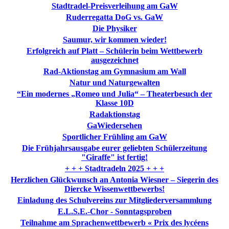
Stadtradel-Preisverleihung am GaW
Ruderregatta DoG vs. GaW
Die Physiker
Saumur, wir kommen wieder!
Erfolgreich auf Platt – Schülerin beim Wettbewerb
ausgezeichnet
Rad-Aktionstag am Gymnasium am Wall
Natur und Naturgewalten
“Ein modernes „Romeo und Julia“ – Theaterbesuch der
Klasse 10D
Radaktionstag
GaWiedersehen
Sportlicher Frühling am GaW
Die Frühjahrsausgabe eurer geliebten Schülerzeitung
"Giraffe" ist fertig!
+ + + Stadtradeln 2025 + + +
Herzlichen Glückwunsch an Antonia Wiesner – Siegerin des
Diercke Wissenwettbewerbs!
Einladung des Schulvereins zur Mitgliederversammlung
E.L.S.E.-Chor - Sonntagsproben
Teilnahme am Sprachenwettbewerb « Prix des lycéens