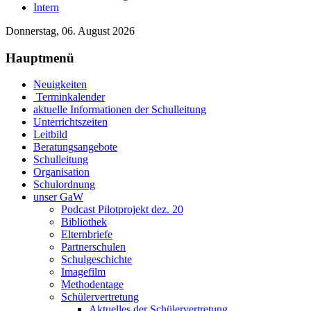
Intern
Donnerstag, 06. August 2026
Hauptmenü
Neuigkeiten
Terminkalender
aktuelle Informationen der Schulleitung
Unterrichtszeiten
Leitbild
Beratungsangebote
Schulleitung
Organisation
Schulordnung
unser GaW
Podcast Pilotprojekt dez. 20
Bibliothek
Elternbriefe
Partnerschulen
Schulgeschichte
Imagefilm
Methodentage
Schülervertretung
Aktuelles der Schülervertretung