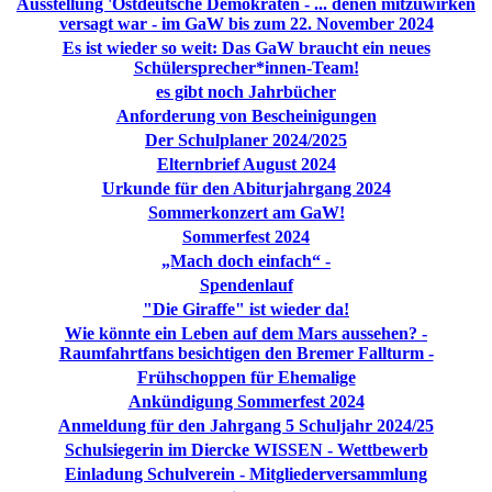
Ausstellung 'Ostdeutsche Demokraten - ... denen mitzuwirken
versagt war - im GaW bis zum 22. November 2024
Es ist wieder so weit: Das GaW braucht ein neues
Schülersprecher*innen-Team!
es gibt noch Jahrbücher
Anforderung von Bescheinigungen
Der Schulplaner 2024/2025
Elternbrief August 2024
Urkunde für den Abiturjahrgang 2024
Sommerkonzert am GaW!
Sommerfest 2024
„Mach doch einfach“ -
Spendenlauf
"Die Giraffe" ist wieder da!
Wie könnte ein Leben auf dem Mars aussehen? -
Raumfahrtfans besichtigen den Bremer Fallturm -
Frühschoppen für Ehemalige
Ankündigung Sommerfest 2024
Anmeldung für den Jahrgang 5 Schuljahr 2024/25
Schulsiegerin im Diercke WISSEN - Wettbewerb
Einladung Schulverein - Mitgliederversammlung