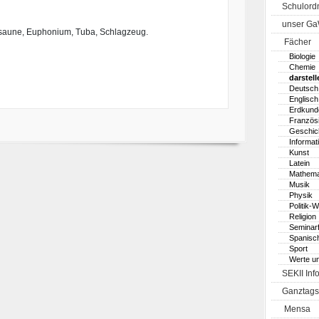
Schulord
unser G
Posaune, Euphonium, Tuba, Schlagzeug.
Fächer
Biologie
Chemie
darstell
Deutsch
Englisch
Erdkund
Französ
Geschic
Informat
Kunst
Latein
Mathema
Musik
Physik
Politik-W
Religion
Seminar
Spanisc
Sport
Werte u
SEKII Inf
Ganztags
Mensa