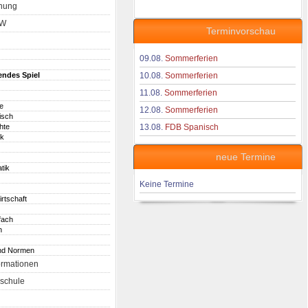
nung
aW
Terminvorschau
09.08.
Sommerferien
endes Spiel
10.08.
Sommerferien
11.08.
Sommerferien
e
12.08.
Sommerferien
isch
hte
13.08.
FDB Spanisch
ik
neue Termine
tik
Keine Termine
irtschaft
fach
h
nd Normen
ormationen
schule