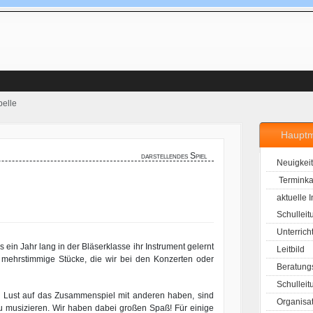
elle
Haupt
darstellendes Spiel
Neuigkei
Terminka
aktuelle 
Schulleit
Unterrich
ein Jahr lang in der Bläserklasse ihr Instrument gelernt
Leitbild
n mehrstimmige Stücke, die wir bei den Konzerten oder
Beratung
Schulleit
ch Lust auf das Zusammenspiel mit anderen haben, sind
Organisa
u musizieren. Wir haben dabei großen Spaß! Für einige