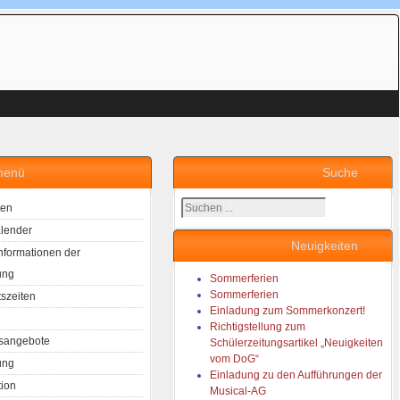
menü
Suche
Suchen
ten
...
lender
Neuigkeiten
Informationen der
ung
Sommerferien
Sommerferien
tszeiten
Einladung zum Sommerkonzert!
Richtigstellung zum
sangebote
Schülerzeitungsartikel „Neuigkeiten
vom DoG“
ung
Einladung zu den Aufführungen der
tion
Musical-AG