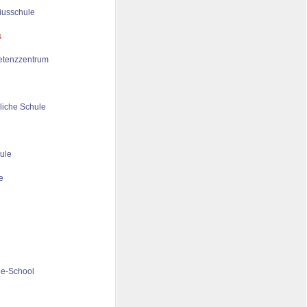
iusschule
tenzzentrum
liche Schule
ule
de-School