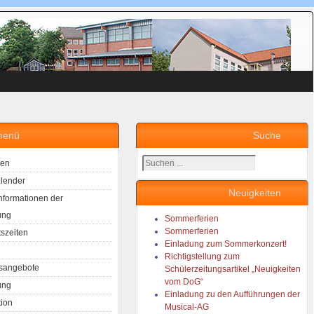
menü
Suche
Suchen
ten
...
lender
Neuigkeiten
Informationen der
ung
Sommerferien
Sommerferien
tszeiten
Einladung zum Sommerkonzert!
Richtigstellung zum
sangebote
Schülerzeitungsartikel „Neuigkeiten
vom DoG“
ung
Einladung zu den Aufführungen der
tion
Musical-AG