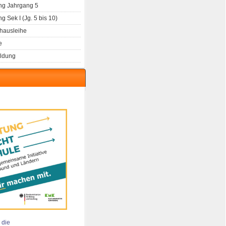
g Jahrgang 5
 Sek I (Jg. 5 bis 10)
hausleihe
e
ldung
 die