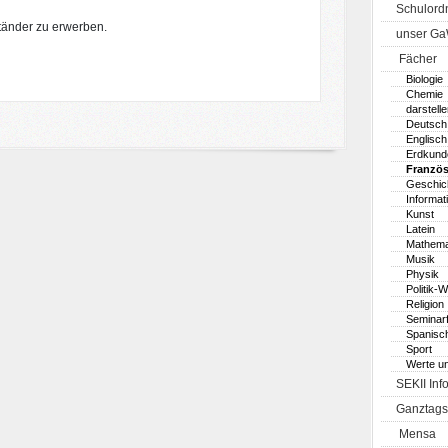
Schulord
ständer zu erwerben.
unser G
Fächer
Biologie
Chemie
darstell
Deutsch
Englisch
Erdkund
Französ
Geschic
Informat
Kunst
Latein
Mathema
Musik
Physik
Politik-W
Religion
Seminar
Spanisc
Sport
Werte u
SEKII Inf
Ganztags
Mensa