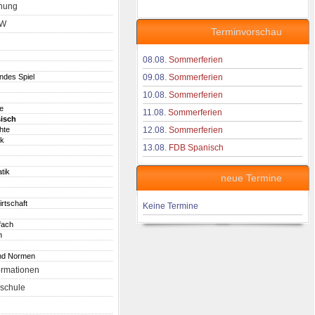
nung
aW
Terminvorschau
08.08.
Sommerferien
endes Spiel
09.08.
Sommerferien
10.08.
Sommerferien
e
11.08.
Sommerferien
isch
hte
12.08.
Sommerferien
ik
13.08.
FDB Spanisch
tik
neue Termine
irtschaft
Keine Termine
fach
h
nd Normen
ormationen
schule