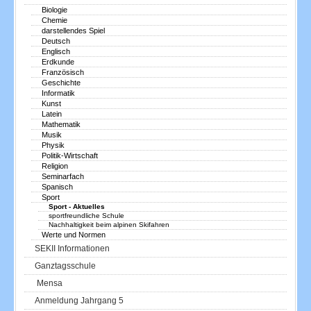
Biologie
Chemie
darstellendes Spiel
Deutsch
Englisch
Erdkunde
Französisch
Geschichte
Informatik
Kunst
Latein
Mathematik
Musik
Physik
Politik-Wirtschaft
Religion
Seminarfach
Spanisch
Sport
Sport - Aktuelles
sportfreundliche Schule
Nachhaltigkeit beim alpinen Skifahren
Werte und Normen
SEKII Informationen
Ganztagsschule
Mensa
Anmeldung Jahrgang 5