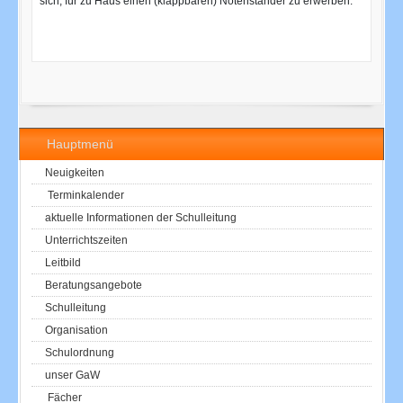
sich, für zu Haus einen (klappbaren) Notenständer zu erwerben.
Hauptmenü
Neuigkeiten
Terminkalender
aktuelle Informationen der Schulleitung
Unterrichtszeiten
Leitbild
Beratungsangebote
Schulleitung
Organisation
Schulordnung
unser GaW
Fächer