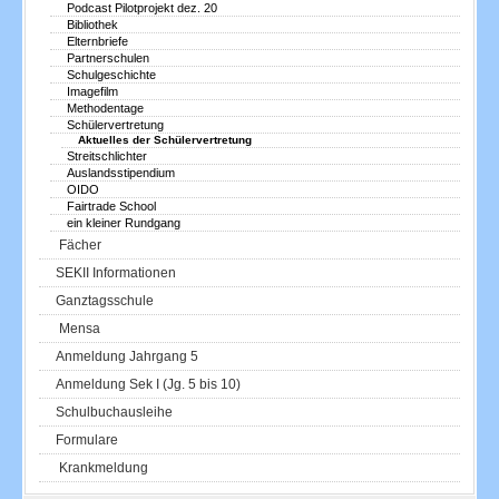
Podcast Pilotprojekt dez. 20
Bibliothek
Elternbriefe
Partnerschulen
Schulgeschichte
Imagefilm
Methodentage
Schülervertretung
Aktuelles der Schülervertretung
Streitschlichter
Auslandsstipendium
OIDO
Fairtrade School
ein kleiner Rundgang
Fächer
SEKII Informationen
Ganztagsschule
Mensa
Anmeldung Jahrgang 5
Anmeldung Sek I (Jg. 5 bis 10)
Schulbuchausleihe
Formulare
Krankmeldung