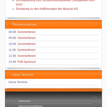
Richtigstellung zum Schülerzeitungsartikel „Neuigkeiten vom
DoG“
Einladung zu den Aufführungen der Musical-AG
Terminvorschau
08.08.
Sommerferien
09.08.
Sommerferien
10.08.
Sommerferien
11.08.
Sommerferien
12.08.
Sommerferien
13.08.
FDB Spanisch
neue Termine
Keine Termine
↑↑↑
Impressum
Datenschutzerklärung