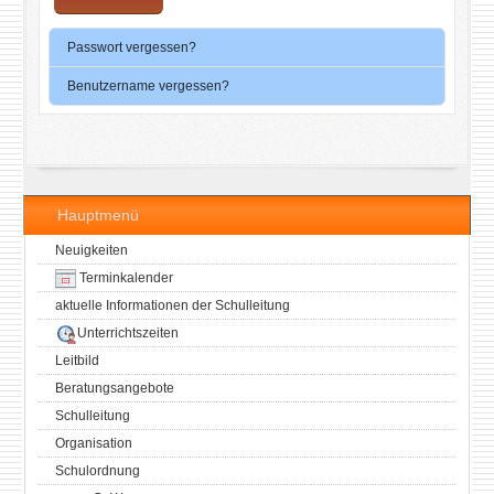
Passwort vergessen?
Benutzername vergessen?
Hauptmenü
Neuigkeiten
Terminkalender
aktuelle Informationen der Schulleitung
Unterrichtszeiten
Leitbild
Beratungsangebote
Schulleitung
Organisation
Schulordnung