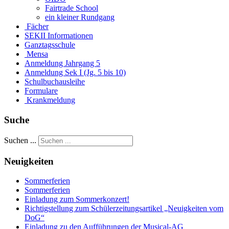
Fairtrade School
ein kleiner Rundgang
Fächer
SEKII Informationen
Ganztagsschule
Mensa
Anmeldung Jahrgang 5
Anmeldung Sek I (Jg. 5 bis 10)
Schulbuchausleihe
Formulare
Krankmeldung
Suche
Suchen ...
Neuigkeiten
Sommerferien
Sommerferien
Einladung zum Sommerkonzert!
Richtigstellung zum Schülerzeitungsartikel „Neuigkeiten vom
DoG“
Einladung zu den Aufführungen der Musical-AG