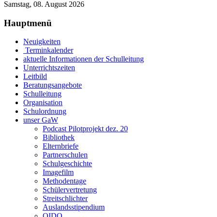
Samstag, 08. August 2026
Hauptmenü
Neuigkeiten
Terminkalender
aktuelle Informationen der Schulleitung
Unterrichtszeiten
Leitbild
Beratungsangebote
Schulleitung
Organisation
Schulordnung
unser GaW
Podcast Pilotprojekt dez. 20
Bibliothek
Elternbriefe
Partnerschulen
Schulgeschichte
Imagefilm
Methodentage
Schülervertretung
Streitschlichter
Auslandsstipendium
OIDO