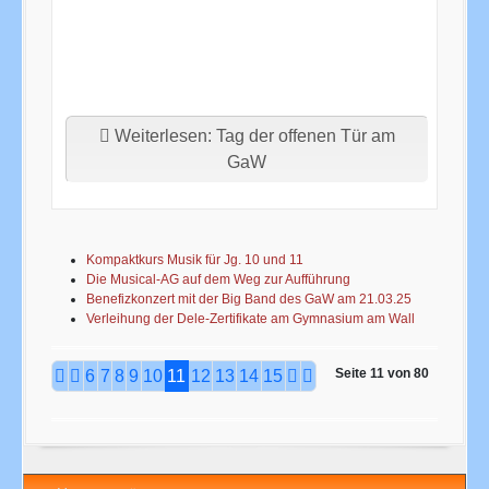
Weiterlesen: Tag der offenen Tür am
GaW
Kompaktkurs Musik für Jg. 10 und 11
Die Musical-AG auf dem Weg zur Aufführung
Benefizkonzert mit der Big Band des GaW am 21.03.25
Verleihung der Dele-Zertifikate am Gymnasium am Wall
Seite 11 von 80
6
7
8
9
10
11
12
13
14
15