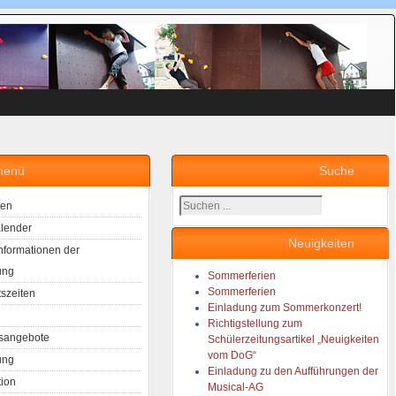
menü
Suche
Suchen
ten
...
lender
Neuigkeiten
Informationen der
ung
Sommerferien
Sommerferien
tszeiten
Einladung zum Sommerkonzert!
Richtigstellung zum
sangebote
Schülerzeitungsartikel „Neuigkeiten
vom DoG“
ung
Einladung zu den Aufführungen der
tion
Musical-AG