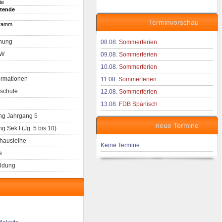
te
itende
Terminvorschau
gramm
nung
08.08.
Sommerferien
aW
09.08.
Sommerferien
10.08.
Sommerferien
ormationen
11.08.
Sommerferien
schule
12.08.
Sommerferien
13.08.
FDB Spanisch
g Jahrgang 5
neue Termine
 Sek I (Jg. 5 bis 10)
hausleihe
Keine Termine
e
ldung