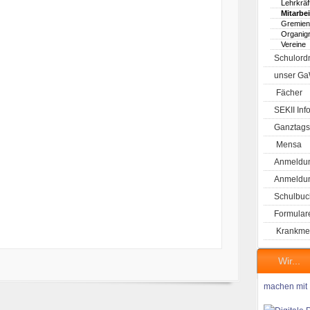
Lehrkräf
Mitarbe
Gremien
Organi
Vereine
Schulord
unser G
Fächer
SEKII Inf
Ganztags
Mensa
Anmeldun
Anmeldung
Schulbuc
Formular
Krankme
Wir...
machen mit