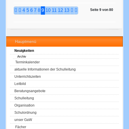
Seite 9 von 80
4
5
6
7
8
9
10
11
12
13
Hauptmenü
Neuigkeiten
Archiv
Terminkalender
aktuelle Informationen der Schulleitung
Unterrichtszeiten
Leitbild
Beratungsangebote
Schulleitung
Organisation
Schulordnung
unser GaW
Fächer