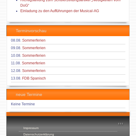
Richtigstellung zum Schülerzeitungsartikel „Neuigkeiten vom
DoG“
Einladung zu den Aufführungen der Musical-AG
Terminvorschau
08.08.
Sommerferien
09.08.
Sommerferien
10.08.
Sommerferien
11.08.
Sommerferien
12.08.
Sommerferien
13.08.
FDB Spanisch
neue Termine
Keine Termine
↑↑↑
Impressum
Datenschutzerklärung