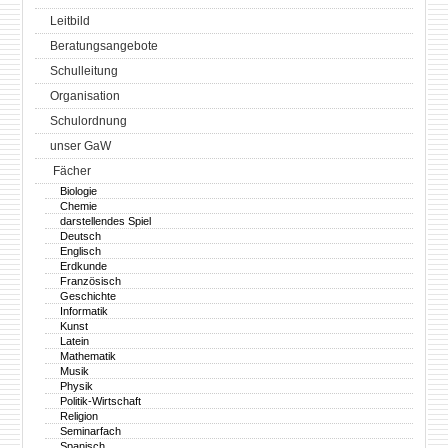
Leitbild
Beratungsangebote
Schulleitung
Organisation
Schulordnung
unser GaW
Fächer
Biologie
Chemie
darstellendes Spiel
Deutsch
Englisch
Erdkunde
Französisch
Geschichte
Informatik
Kunst
Latein
Mathematik
Musik
Physik
Politik-Wirtschaft
Religion
Seminarfach
Spanisch